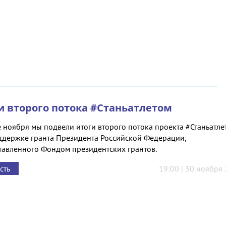
и второго потока #Станьатлетом
 ноября мы подвели итоги второго потока проекта #Станьатле
ддержке гранта Президента Российской Федерации,
тавленного Фондом президентских грантов.
сть
19:00 | 30 ноября