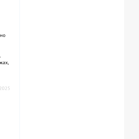
жно
.
жах,
 2025