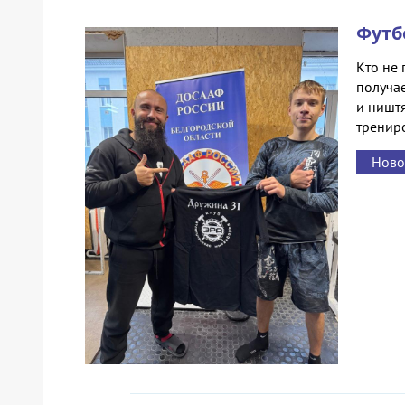
Футб
Кто не 
получае
и ништя
тренир
Ново