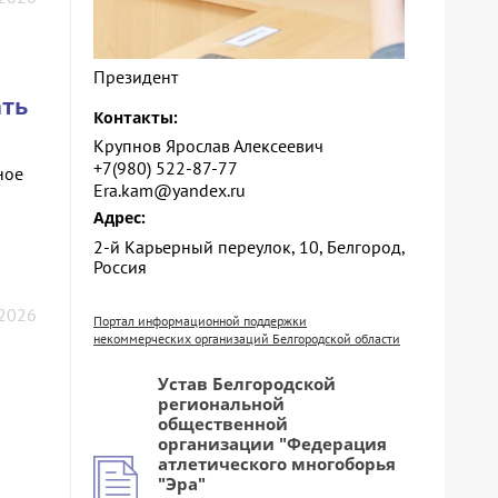
Президент
ать
Контакты:
Крупнов Ярослав Алексеевич
+7(980) 522-87-77
ное
Era.kam@yandex.ru
Адрес:
2-й Карьерный переулок, 10, Белгород,
Россия
 2026
Портал информационной поддержки
некоммерческих организаций Белгородской области
Устав Белгородской
региональной
общественной
организации "Федерация
атлетического многоборья
"Эра"