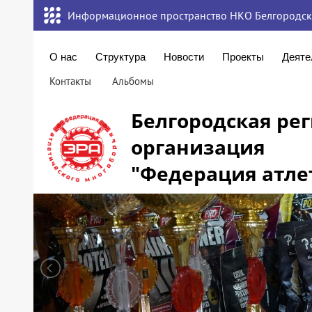
Информационное пространство НКО Белгородск
О нас
Структура
Новости
Проекты
Деяте
Контакты
Альбомы
Белгородская ре
организация
"Федерация атле