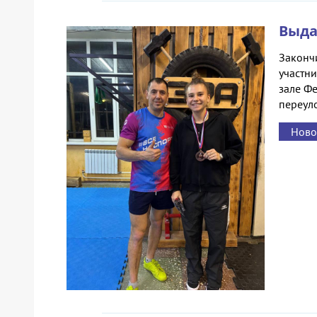
Выда
Законч
участни
зале Фе
переуло
Ново