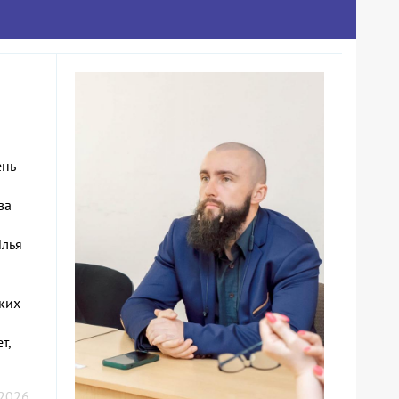
ень
за
Илья
ких
т,
 2026