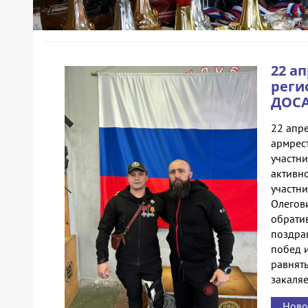
22 а
реги
ДОСА
22 апр
армрес
участни
активн
участн
Олегов
обрати
поздра
побед 
равнять
закаляе
Ново