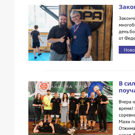
Зако
Законч
многоб
день бо
от Фед
Ново
В си
поуч
Вчера 
время!
соревно
Махи ги
Отжиман
накал, 