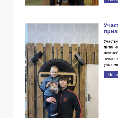
Учас
приз
Участву
питани
вкусней
челленд
удоволь
Ново