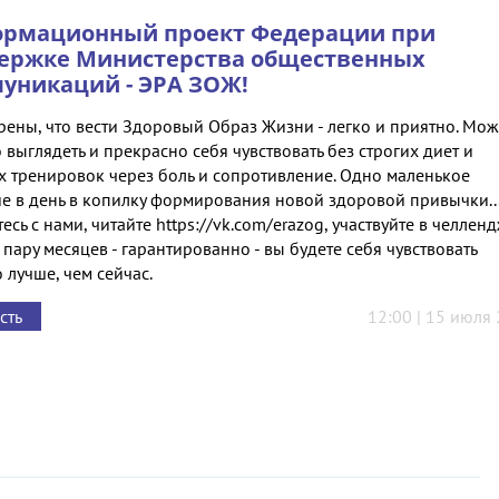
рмационный проект Федерации при
ержке Министерства общественных
уникаций - ЭРА ЗОЖ!
рены, что вести Здоровый Образ Жизни - легко и приятно. Мо
выглядеть и прекрасно себя чувствовать без строгих диет и
х тренировок через боль и сопротивление. Одно маленькое
ие в день в копилку формирования новой здоровой привычки..
есь с нами, читайте https://vk.com/erazog, участвуйте в челленд
 пару месяцев - гарантированно - вы будете себя чувствовать
 лучше, чем сейчас.
сть
12:00 | 15 июля