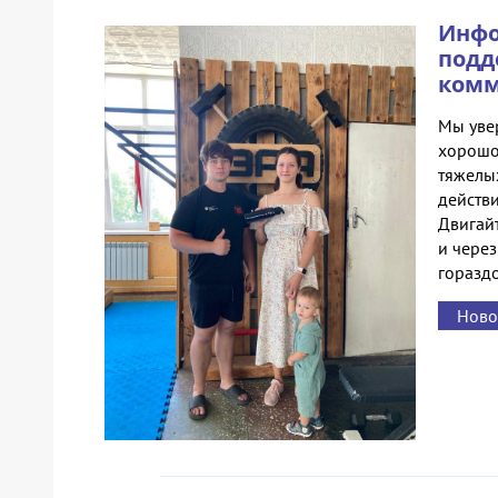
Инфо
подд
комм
Мы уве
хорошо 
тяжелы
действ
Двигайт
и через
гораздо
Ново