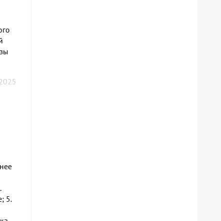
ого
й
изы
 2025
днее
.
; 5.
жка