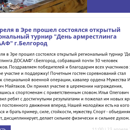
преля в Эре прошел состоялся открытый
ональный турнир "День армрестлинга
АФ" г.Белгород
еля в Эре прошел состоялся открытый региональный турнир "Д
тлинга ДОСААФ" г.Белгород, собравший почти 30 человек
ков. Поздравляем победителей и благодарим всех участников 
ое участие и поддержку! Почетным гостем соревнований стал
ик специальной военной операции, кавалер ордена Мужества 
ич Майтаков. Он принял участие в церемонии награждения,
вшись к спортсменам с приветственным словом. Илья Олегович
вил ребят с достигнутыми результатами и пожелал им новых яр
и постоянного движения вперед. Нашей молодёжи есть на кого
ся и брать пример, силе, стойкости, мужеству. Спорт - объединяе
т, дисциплинирует, делает сильнее физически и сильнее духом.
сть
11:00 | 23 апреля