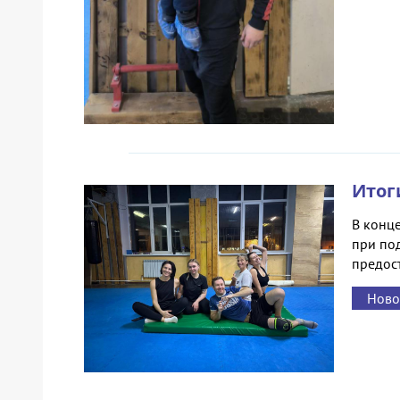
Итог
В конце
при по
предос
Ново