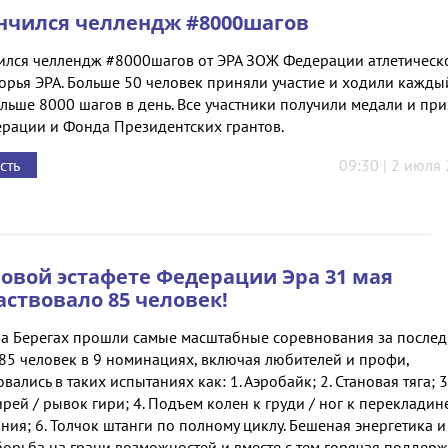
нчился челлендж #8000шагов
ился челлендж #8000шагов от ЭРА ЗОЖ Федерации атлетическ
орья ЭРА. Больше 50 человек приняли участие и ходили кажды
льше 8000 шагов в день. Все участники получили медали и пр
ерации и Фонда Президентских грантов.
сть
09:30 | 2 июля
ловой эстафете Федерации Эра 31 мая
аствовало 85 человек!
на Берегах прошли самые масштабные соревнования за после
 85 человек в 9 номинациях, включая любителей и профи,
вались в таких испытаниях как: 1. Аэробайк; 2. Становая тяга; 3
рей / рывок гири; 4. Подъем колен к груди / ног к перекладине
ия; 6. Толчок штанги по полному циклу. Бешеная энергетика и
борьба на грани возможностей и вместе с тем горячая поддер