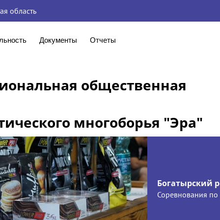
ая область
льность
Документы
Отчеты
гиональная общественная
тического многоборья "Эра"
Богатырский 
Соревнования по